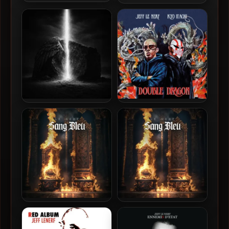
Jeff Le Nerf – 2007 – Tout
Sinik – 2007 – Le Toit Du
ce que j’ai
Monde
Booba – 2026 – Blanco
Jeff Le Nerf & Kyo Itachi –
Nemesis [24-bit / 44.1kHz]
2026 – Double Dragon
Jeff Le Nerf – 2025 – Sang
Jeff Le Nerf – 2025 – Sang
Bleu
Bleu EP