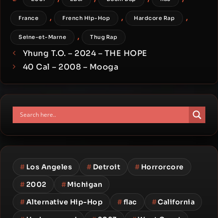
,
,
,
France
French Hip-Hop
Hardcore Rap
,
Seine-et-Marne
Thug Rap
Yhung T.O. – 2024 – THE HOPE
40 Cal – 2008 – Mooga
#
Los Angeles
#
Detroit
#
Horrorcore
#
2002
#
Michigan
#
Alternative Hip-Hop
#
flac
#
California