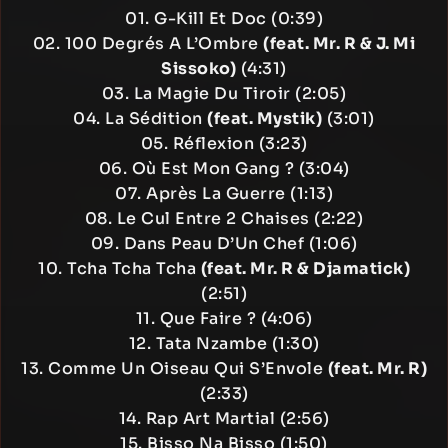
01. G-Kill Et Doc (0:39)
02. 100 Degrés A L’Ombre
(feat. Mr. R & J. Mi
Sissoko)
(4:31)
03. La Magie Du Tiroir (2:05)
04. La Sédition
(feat. Mystik)
(3:01)
05. Réflexion (3:23)
06. Où Est Mon Gang ? (3:04)
07. Après La Guerre (1:13)
08. Le Cul Entre 2 Chaises (2:22)
09. Dans Peau D’Un Chef (1:06)
10. Tcha Tcha Tcha
(feat. Mr. R & Djamatick)
(2:51)
11. Que Faire ? (4:06)
12. Tata Nzambe (1:30)
13. Comme Un Oiseau Qui S’Envole
(feat. Mr. R)
(2:33)
14. Rap Art Martial (2:56)
15. Bisso Na Bisso (1:50)